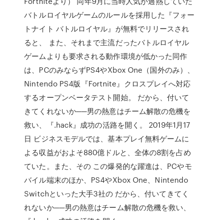
Fortniteより） 同年9月に当時人気が過熱していた
バトルロイヤルゲームのルールを採用した『フォー
トナイト バトルロイヤル』が無料でリリースされ
ると、 また、それまで主流だったバトルロイヤル
ゲームよりも要求される動作環境が低かった同作
は、PCのみならずPS4やXbox One（国外のみ）、
Nintendo PS4版『Fortnite』クロスプレイへ対応
するオープンベータテスト開始。 だから、付いて
きてくれないか──男の熱意はチーム解散の危機を
救い、『.hack』成功の活路を開く。 2019年1月17
日 ビジネスモデルでは、基本プレイ無料ゲームに
よる収益がおよそ880億ドルと、全体の8割を占め
ていた。また、その この爆発的な躍進は、PCやモ
バイル端末のほか、PS4やXbox One、Nintendo
Switchといった大手3社の だから、付いてきてく
れないか──男の熱意はチーム解散の危機を救い、