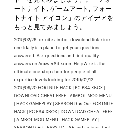
ートナイト, ゲームアート, フォー
トナイト アイコン」のアイデアを
もっと見てみましょう。
2019/02/26 fortnite aimbot download link xbox
one Idaily is a place to get your questions
answered. Ask questions and find quality
answers on AnswerSite.com HelpWire is the
ultimate one-stop shop for people of all
expertise levels looking for 2019/02/12
2019/09/20 FORTNITE HACK | PC PS4 XBOX |
DOWNLOAD CHEAT FREE | AIMBOT MOD MENU
| HACK GAMEPLAY | SEASON 9 🔥 Our FORTNITE
HACK | PC PS4 XBOX | DOWNLOAD CHEAT FREE
| AIMBOT MOD MENU | HACK GAMEPLAY |
SEASON 9 🔥 is EASY TO USE and an ideal tool