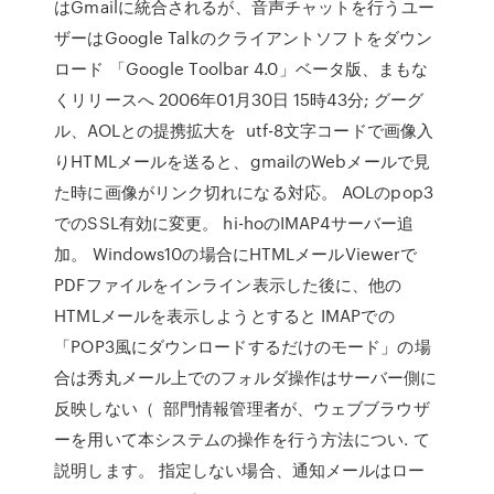
はGmailに統合されるが、音声チャットを行うユー
ザーはGoogle Talkのクライアントソフトをダウン
ロード 「Google Toolbar 4.0」ベータ版、まもな
くリリースへ 2006年01月30日 15時43分; グーグ
ル、AOLとの提携拡大を utf-8文字コードで画像入
りHTMLメールを送ると、gmailのWebメールで見
た時に画像がリンク切れになる対応。 AOLのpop3
でのSSL有効に変更。 hi-hoのIMAP4サーバー追
加。 Windows10の場合にHTMLメールViewerで
PDFファイルをインライン表示した後に、他の
HTMLメールを表示しようとすると IMAPでの
「POP3風にダウンロードするだけのモード」の場
合は秀丸メール上でのフォルダ操作はサーバー側に
反映しない（ 部門情報管理者が、ウェブブラウザ
ーを用いて本システムの操作を行う方法につい. て
説明します。 指定しない場合、通知メールはロー