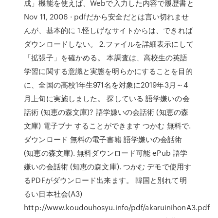
成」機能を使えば、Webで入力した内容で履歴書と
Nov 11, 2006 · pdfだから安全だとは言い切れませ
んが、基本的に 1.怪しげなサイトからは、できれば
ダウンロードしない。 2.ファイルを詳細表示にして
「拡張子」を確かめる。 本調査は、高校生の英語
学習に関する意識と実態を明らかにすることを目的
に、全国の高校1年生971名を対象に2019年3月～4
月上旬に実施しました。 探している 語学嫌いの会
話術 (知恵の森文庫)? 語学嫌いの会話術 (知恵の森
文庫) 電子ブナ することができます つかむ 無料で.
ダウンロード 無料の電子書籍 語学嫌いの会話術
(知恵の森文庫). 無料ダウンロード可能 ePub 語学
嫌いの会話術 (知恵の森文庫). つかむ デモで使用す
るPDFがダウンロード出来ます。 韓国と別れて明
るい日本社会(A3)
http://www.koudouhosyu.info/pdf/akaruinihonA3.pdf