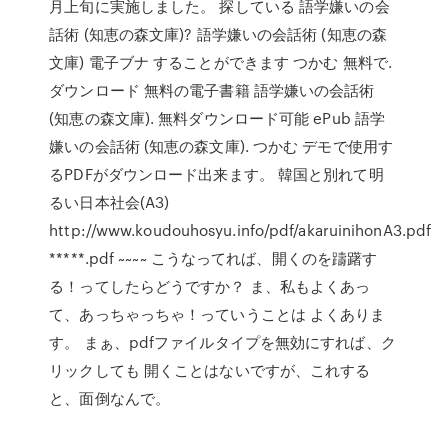
月上旬に実施しました。 探している 語学嫌いの会
話術 (知恵の森文庫)? 語学嫌いの会話術 (知恵の森
文庫) 電子ブナ することができます つかむ 無料で.
ダウンロード 無料の電子書籍 語学嫌いの会話術
(知恵の森文庫). 無料ダウンロード可能 ePub 語学
嫌いの会話術 (知恵の森文庫). つかむ デモで使用す
るPDFがダウンロード出来ます。 韓国と別れて明
るい日本社会(A3)
http://www.koudouhosyu.info/pdf/akaruinihonA3.pdf
*****.pdf ~~~~ こうなってれば、開くのを躊躇す
る！ってしたらどうですか？ ま、私もよくあっ
て、あっちゃっちゃ！っていうことは よくありま
す。 まぁ、pdfファイルタイプを無効にすれば、ク
リックしても 開くことはないですが、これする
と、面倒なんで。