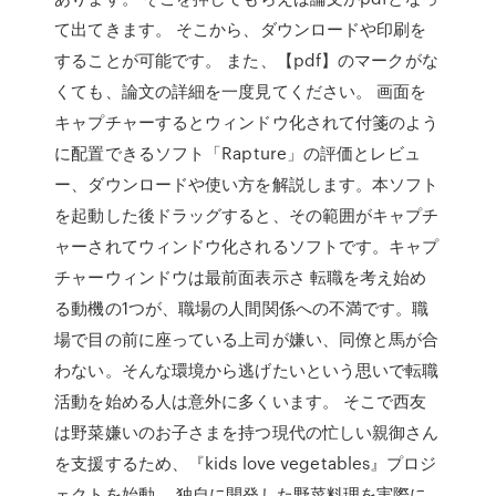
て出てきます。 そこから、ダウンロードや印刷を
することが可能です。 また、【pdf】のマークがな
くても、論文の詳細を一度見てください。 画面を
キャプチャーするとウィンドウ化されて付箋のよう
に配置できるソフト「Rapture」の評価とレビュ
ー、ダウンロードや使い方を解説します。本ソフト
を起動した後ドラッグすると、その範囲がキャプチ
ャーされてウィンドウ化されるソフトです。キャプ
チャーウィンドウは最前面表示さ 転職を考え始め
る動機の1つが、職場の人間関係への不満です。職
場で目の前に座っている上司が嫌い、同僚と馬が合
わない。そんな環境から逃げたいという思いで転職
活動を始める人は意外に多くいます。 そこで西友
は野菜嫌いのお子さまを持つ現代の忙しい親御さん
を支援するため、『kids love vegetables』プロジ
ェクトを始動。 独自に開発した野菜料理を実際に