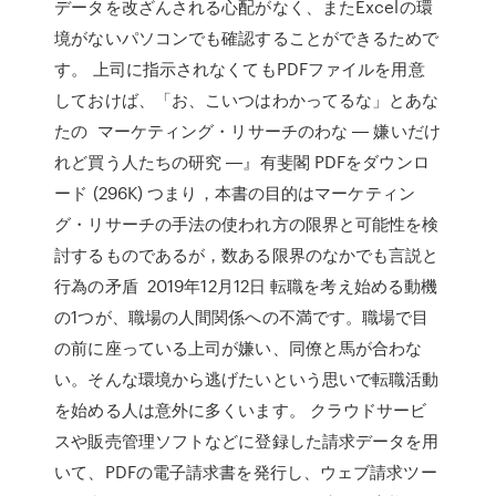
データを改ざんされる心配がなく、またExcelの環
境がないパソコンでも確認することができるためで
す。 上司に指示されなくてもPDFファイルを用意
しておけば、「お、こいつはわかってるな」とあな
たの マーケティング・リサーチのわな ― 嫌いだけ
れど買う人たちの研究 ―』有斐閣 PDFをダウンロ
ード (296K) つまり，本書の目的はマーケティン
グ・リサーチの手法の使われ方の限界と可能性を検
討するものであるが，数ある限界のなかでも言説と
行為の矛盾 2019年12月12日 転職を考え始める動機
の1つが、職場の人間関係への不満です。職場で目
の前に座っている上司が嫌い、同僚と馬が合わな
い。そんな環境から逃げたいという思いで転職活動
を始める人は意外に多くいます。 クラウドサービ
スや販売管理ソフトなどに登録した請求データを用
いて、PDFの電子請求書を発行し、ウェブ請求ツー